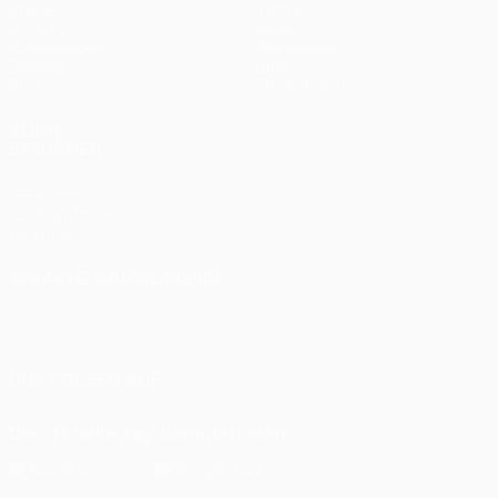
Spiele
Teams
UEFA.tv
News
Auslosungen
Geschichte
Gaming
Über
Stat.
Shop (Klubs)
AUCH
BESUCHEN
UEFA.com
UEFA-Stiftung
für Kinder
SPRACHE &AUML;NDERN
Deutsch
English
Français
Deutsch
Русский
Español
Italiano
Português
UNS FOLGEN AUF
Die offizielle App herunterladen