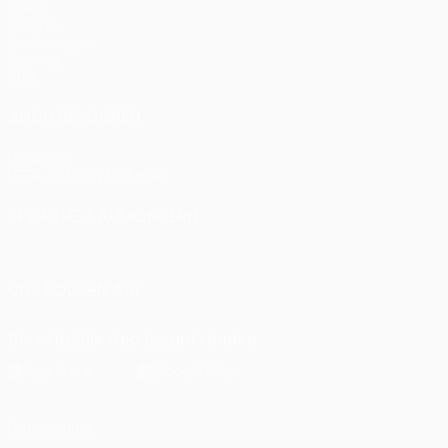
Spiele
UEFA.tv
Auslosungen
Gaming
Stat.
AUCH BESUCHEN
UEFA.com
UEFA-Stiftung für Kinder
SPRACHE &AUML;NDERN
Deutsch
English
Français
Deutsch
Русский
Español
Itali
UNS FOLGEN AUF
Die offizielle App herunterladen
Datenschutz