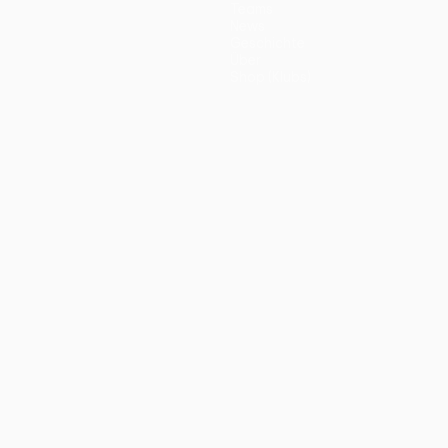
Teams
News
Geschichte
Über
Shop (Klubs)
ano
Português