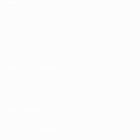
News
Shop
Geschichte
AUCH
BESUCHEN
UEFA.com
UEFA-Stiftung
für Kinder
Shop
SPRACHE &AUML;NDERN
Deutsch
English
Français
Deutsch
Русский
Español
Italiano
Português
Datenschutz
Nutzungsbedingungen
Cookie-Politik
Datenschutzeinstellungen