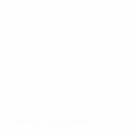
Der Wettbewerb in Zahlen
Wichtige
Toptorschützen
Meiste