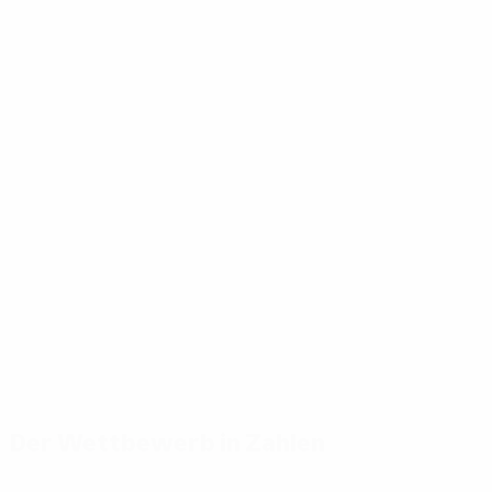
Der Wettbewerb in Zahlen
Wichtige
Toptorschützen
Meiste