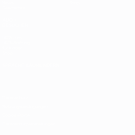
News
Shop
Geschichte
AUCH
BESUCHEN
UEFA.com
UEFA-Stiftung
für Kinder
Shop
SPRACHE &AUML;NDERN
Deutsch
English
Français
Deutsch
Русский
Español
Italiano
Português
Datenschutz
Nutzungsbedingungen
Cookie-Politik
Datenschutzeinstellungen