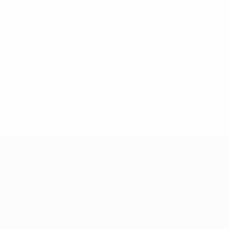
5
Tore
Šekularac
102
Vincent
6
5
Absolvierte Spiele
Dolinský
52
Galić
6
4
Buberník
6
UEFA EURO 2028
Video
Über
News
Shop
Geschichte