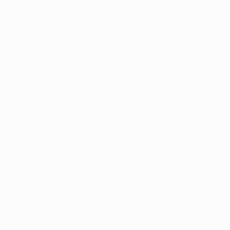
AUCH
BESUCHEN
UEFA.com
UEFA-Stiftung
für Kinder
Shop
SPRACHE &AUML;NDERN
Deutsch
English
Français
Deutsch
Русский
Español
Italiano
Português
Datenschutz
Nutzungsbedingungen
Cookie-Politik
Datenschutzeinstellungen
© 1998-2026 UEFA. Alle Rechte vorbehalten