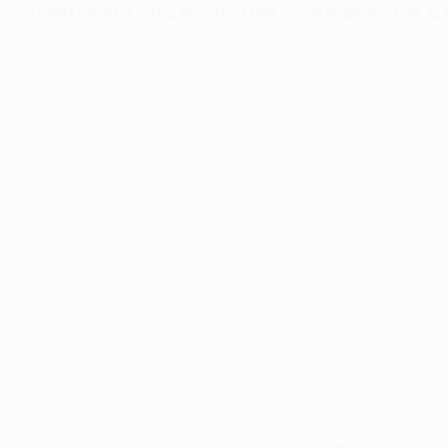
Toptorschützen in der Conference 
Toptorschützen Conference League 2025/26
9
Ismaïla Sarr (Crystal Palace)
8
Mikael Ishak (Lech Poznań)
8
Marius Mouandilmadji (Samsunspor)
6
Sven Mijnans (AZ Alkmaar)
5
Toni Fruk (Rijeka)
5
Isak Jensen (AZ Alkmaar)
5
Franko Kovačević (Celje)
5
Nardin Mulahusejnović (Noah)