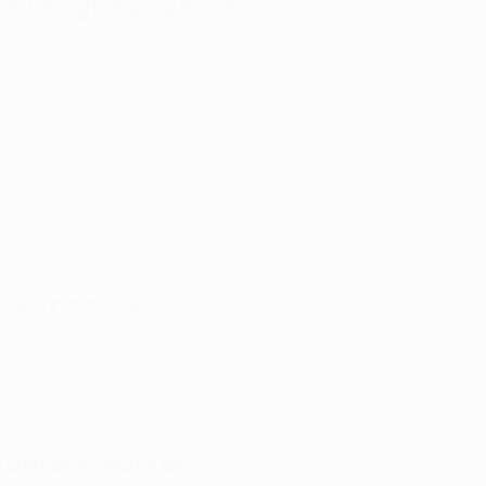
nce League 2025/26
gue 2025/26
artosz Mazurek (
Fiorentina -
Jagiellonia
2:4 n.V.
, 26.02.2026
 Toptorschützen