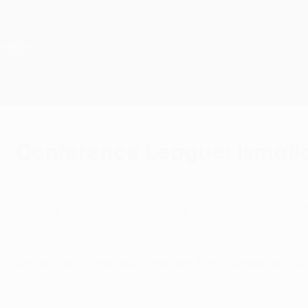
Direkt
zum
Hauptinhalt
UEFA Conference League
Live-Ergebnisse &amp; Statistiken
UEFA Conference League
Conference League: Ismaïl
Mittwoch, 27. Mai 2026
Crystal Palaces Ismaïla Sarr sichert sich di
Conference League Toptorschütze: Ismaïla Sarrs neun Tore
Ismaïla Sarr ist mit neun Toren der Torschützenkönig de