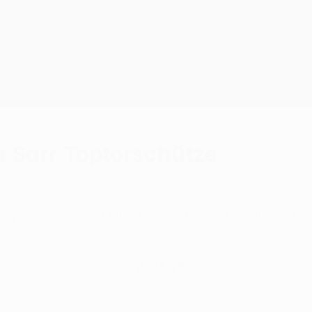
a Sarr Toptorschütze
e Torjägerkrone der UEFA Conference League 202
r
UEFA Conference League
2025/26.