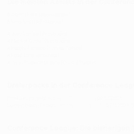
Die meisten Assists in der Confere
5
Carlo Holse (Samsunspor)
5
Kees Smit (AZ Alkmaar)
4
Julio Enciso (Strasbourg)
4
Martial Godo (Strasbourg)
4
Daichi Kamada (Crystal Palace)
4
Kauã Elias (Shakhtar)
4
Jean-Philippe Mateta (Crystal Palace)
Dreierpacks in der Conference Lea
Franko Kovačević (
Celje
- AEK Athen 3:1
, 02.10.2025)
Lamine Diaby-Fadiga (
Raków
- SK Rapid 4:1
, 27.11.2025)
B
Conference League: Die bisherigen