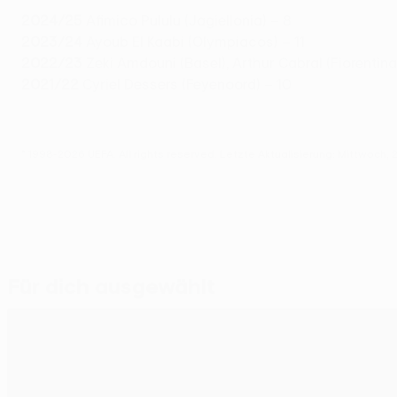
2024/25
Afimico Pululu (Jagiellonia) – 8
2023/24
Ayoub El Kaabi (Olympiacos) – 11
2022/23
Zeki Amdouni (Basel), Arthur Cabral (Fiorentina
2021/22
Cyriel Dessers (Feyenoord) – 10
© 1998-2026 UEFA. All rights reserved.
Letzte Aktualisierung: Mittwoch, 
Für dich ausgewählt