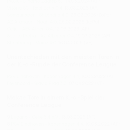
PAOK - Dinamo Zagreb 5:1
, 14.03.2024 (AF)
Vitória SC - Real Betis 0:4
, 13.03.2025 (AF)
Samsunspor - Shkëndija 4:0
, 26.02.2026 (KoPo)
AZ Alkmaar - Noah 4:0
, 26.02.2026 (KoPo)
Celje - AEK Athen 0:4
, 12.03.2026 (AF)
Sparta Praha - AZ Alkmaar 0:4
, 19.03.2026 (AF)
Strasbourg - Mainz 4:0
, 16.04.2026 (VF)
Unentschieden mit den meisten Toren in
der K.-o.-Runde der Conference League
PSV Eindhoven - Kopenhagen 4:4
, 10.03.2022 (AF)
Feyenoord - Slavia Prag 3:3
, 07.04.2022 (VF)
Meiste Tore in einem K.-o.-Spiel der
Conference League
9
Lugano - Celje 5:4 n.V.
, 13.03.2025 (AF)
8
PSV Eindhoven - Kopenhagen 4:4
, 10.03.2022 (AF)