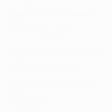
0:3
, 23.10.2025, LP)
Der jüngste Spieler in der Conference
League
15 Jahre, 334 Tage:
David Gerasimou (
AEK Larnaca
-
AZ Alkmaar 4:0
, 02.10.2025, LP)
Der jüngste Torschütze in der Conference
League
16 Jahre, 197 Tage:
Michael Noonan (
Molde -
Shamrock Rovers
0:1
, 13.02.2025, KoPo)
Die frühesten Tore in der Conference
League
21 Sekunden:
Ismaïla Sarr (
Shakhtar -
Crystal Palace
1:3
, 30.04.2026, HF)