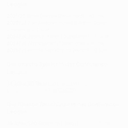
League
2021/22
Cyriel Dessers (Feyenoord) – 10 Tore
2022/23
Zeki Amdouni (Basel) & Arthur Cabral
(Fiorentina) – 7 Tore
2023/24
Ayoub El Kaabi (Olympiacos) – 11 Tore
2024/25
Afimico Pululu (Jagiellonia) – 8 Tore
2025/26
Ismaïla Sarr (Crystal Palace) – 9 Tore
Der älteste Spieler in der Conference
League
44 Jahre, 80 Tage:
Lee Casciaro (
Legia Warszawa -
Lincoln Red Imps
4:1, 18.12.2025)
Der älteste Torschütze in der Conference
League
39 Jahre, 220 Tage:
Edin Džeko (
SK Rapid -
Fiorentina