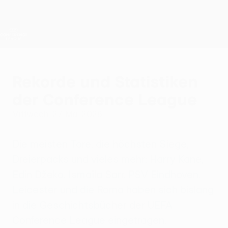
Direkt
zum
Hauptinhalt
UEFA Conference League
Erhalten
Live-Ergebnisse &amp; Statistiken
UEFA Conference League
Rekorde und Statistiken
der Conference League
Mittwoch, 27. Mai 2026
Die meisten Tore, die höchsten Siege,
Dreierpacks und vieles mehr: Harry Kane,
Edin Džeko, Ismaïla Sarr, PSV Eindhoven,
Leicester und die Roma haben sich bislang
in die Geschichtsbücher der UEFA
Conference League eingetragen.