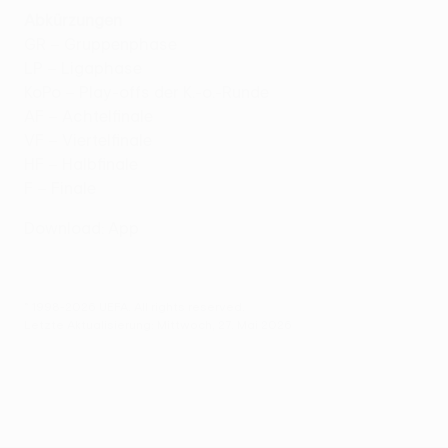
Abkürzungen
GR – Gruppenphase
LP – Ligaphase
KoPo – Play-offs der K.-o.-Runde
AF – Achtelfinale
VF – Viertelfinale
HF – Halbfinale
F – Finale
Download: App
© 1998-2026 UEFA. All rights reserved.
Letzte Aktualisierung: Mittwoch, 27. Mai 2026