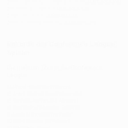
7
Maccabi Tel-Aviv - Olympiacos 1:6
, 14.03.2024 (AF)
7
Fiorentina - LASK 7:0
, 12.12.2024 (LP)
7
TSC - Noah 4:3
, 19.12.2024 (LP)
7
Molde - Mladá Boleslav
, 19.12.2024 (LP)
Rekorde der Conference League:
Spieler
Die meisten Tore in der Conference
League
13
Mikael Ishak (Lech Poznań)
12
Arthur Cabral (Basel/Fiorentina)
12
Vangelis Pavlidis (AZ Alkmaar)
12
Eran Zahavi (Maccabi Tel-Aviv)
11
Ayoub El Kaabi (Olympiacos)
10
Cyriel Dessers (Feyenoord)