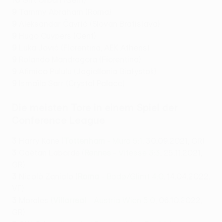
10
Gift Orban (Gent)
9
Tammy Abraham (Roma)
9
Aleksandar Čavrić (Slovan Bratislava)
9
Hugo Cuypers (Gent)
9
Luka Jović (Fiorentina, AEK Athens)
9
Rolando Mandragora (Fiorentina)
9
Afimico Pululu (Jagiellonia Białystok)
9
Ismaïla Sarr (Crystal Palace)
Die meisten Tore in einem Spiel der
Conference League
3
Harry Kane (
Tottenham
- Mura 5:1
, 30.09.2021, GR)
3
Gaëtan Laborde (
Rennes
- Vitesse 3:3
, 25.11.2021,
GR)
3
Nicolò Zaniolo (
Roma
- Bodø/Glimt 4:0
, 14.04.2022,
VF)
3
Morales (
Villarreal
- Austria Wien 5:0
, 06.10.2022,
GR)