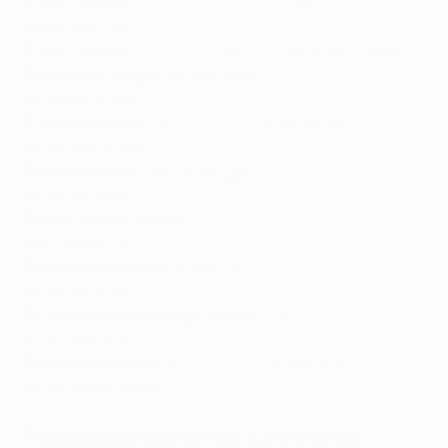
3
Gift Orban (
İstanbul Başakşehir -
Gent
1:4
,
15.03.2023, AF)
3
Gift Orban (
Breidablik -
Gent
2:3
, 09.11.2023, GR)
3
Benjamin Nygren (
Nordsjælland
- Fenerbahçe 6:1
,
30.11.2023, GR)
3
Ayoub El Kaabi (
Aston Villa -
Olympiacos
2:4
,
02.05.2024, HF)
3
Kevin Denkey (
Cercle Brugge
- St. Gallen 6:2
,
03.10.2024, LP)
3
Marc Guiu (
Chelsea
- Shamrock Rovers 5:1
,
19.12.2024, LP)
3
Franko Kovačević (
Celje
- AEK Athen 3:1
,
02.10.2025, LP)
3
Lamine Diaby-Fadiga (
Raków
- SK Rapid 4:1
,
27.11.2025, LP)
3
Bartosz Mazurek (
Fiorentina -
Jagiellonia
2:4
,
26.02.2026, KoPo)
Torschützenkönige der Conference