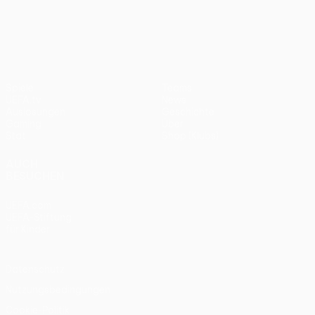
UEFA Conference League
Spiele
Teams
UEFA.tv
News
Auslosungen
Geschichte
Gaming
Über
Stat.
Shop (Klubs)
AUCH
BESUCHEN
UEFA.com
UEFA-Stiftung
für Kinder
Datenschutz
Nutzungsbedingungen
Cookie-Politik