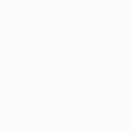
Chelsea - Noah 8:0
, 07.11.2024 (LP)
Fiorentina - LASK 7:0
, 12.12.2024 (LP)
Nordsjælland - Ludogorets 7:1
, 05.10.2023 (GR)
Fiorentina - Čukarički 6:0
, 26.10.2023 (GR)
Eintracht Frankfurt - HJK Helsinki 6:0
, 26.10.2023
(GR)
AEK Athen - Aberdeen 6:0
, 23.10.2025 (LP)
Dynamo Kyiv - Zrinjski 6:0
, 06.11.2025 (LP)
Unentschieden mit den meisten Toren in der
Conference League
PSV Eindhoven - Kopenhagen 4:4
, 10.03.2022 (AF)
Feyenoord - Slavia Prag 3:3
, 07.04.2022 (VF)
Slovácko - Partizan 3:3
, 08.09.2022 (GR)
Rennes - Vitesse 3:3
, 25.11.2021 (GR)