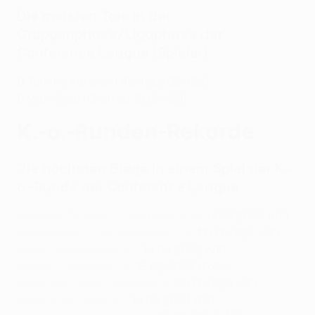
Die meisten Tore in der
Gruppenphase/Ligaphase der
Conference League (Spieler)
6
Tammy Abraham (Roma, 2021/22)
6
Marc Guiu (Chelsea, 2024/25)
K.-o.-Runden-Rekorde
Die höchsten Siege in einem Spiel der K.-
o.-Runde der Conference League
Maccabi Tel-Aviv - Olympiacos 1:6
, 14.03.2024 (AF)
Kopenhagen - PSV Eindhoven 0:4
, 17.03.2022 (AF)
Roma - Bodø/Glimt 4:0
, 14.04.2022 (VF)
Braga - Fiorentina 0:4
, 16.02.2023 (KoPo)
West Ham - AEK Larnaca 4:0
, 16.03.2023 (AF)
Aston Villa - Ajax 4:0,
14.03.2024 (AF)