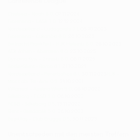
Conference League
Chelsea - Noah 8:0
, 07.11.2024
Fiorentina - LASK 7:0
, 12.12.2024
Nordsjælland - Ludogorets 7:1
, 05.10.2023
Fiorentina - Čukarički 6:0
, 26.10.2023
Eintracht Frankfurt - HJK Helsinki 6:0
, 26.10.2023
AEK Athen - Aberdeen 6:0
, 23.10.2025
Dynamo Kyiv - Zrinjski 6:0
, 06.11.2025
Bodø/Glimt - Roma 6:1
, 21.10.2021
Nordsjælland - Fenerbahçe 6:1
, 30.11.2023
HJK -
Maccabi Tel-Aviv 0:5
, 21.10.2021
Villarreal - Austria Wien 5:0
, 06.10.2022
Silkeborg - FCSB 5:0
, 06.10.2022
FCSB - Silkeborg 0:5
, 13.11.2022
Gent - Breidablik 5:0
, 26.10.2023
Beşiktaş - Club Brugge 0:5
, 30.11.2023
Unentschieden mit den meisten Treffern