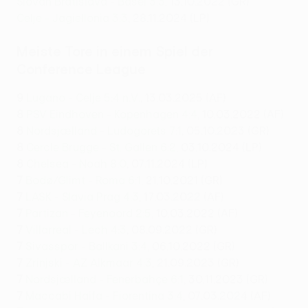
Slovan Bratislava - Basel 3:3
, 13.10.2022 (GR)
Celje - Jagiellonia 3:3
, 28.11.2024 (LP)
Meiste Tore in einem Spiel der
Conference League
9
Lugano - Celje 5:4 n.V.
, 13.03.2025 (AF)
8
PSV Eindhoven - Kopenhagen 4:4
, 10.03.2022 (AF)
8
Nordsjælland - Ludogorets 7:1
, 05.10.2023 (GR)
8
Cercle Brugge - St. Gallen 6:2
, 03.10.2024 (LP)
8
Chelsea - Noah 8:0
, 07.11.2024 (LP)
7
Bodø/Glimt - Roma 6:1
, 21.10.2021 (GR)
7
LASK - Slavia Prag 4:3
, 17.03.2022 (AF)
7
Partizan - Feyenoord 2:5
, 10.03.2022 (AF)
7
Villarreal - Lech 4:3
, 08.09.2022 (GR)
7
Sivasspor - Ballkani 3:4
, 06.10.2022 (GR)
7
Zrinjski - AZ Alkmaar 4:3
, 21.09.2023 (GR)
7
Nordsjælland - Fenerbahçe 6:1
, 30.11.2023 (GR)
7
Maccabi Haifa - Fiorentina 3:4
, 07.03.2024 (AF)