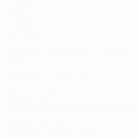
32 Sekunden:
Ferdy Druijf (
Rapid Wien
- Vitesse 2:1
,
17.02.2022, KoPo)
34 Sekunden:
Fredrik Ulvestad (
Sivasspor
- Ballkani
3:4
, 06.10.2022, GR)
57 Sekunden:
Andy Diouf (
Basel
- Žalgiris 2:2
,
27.10.2022, GR)
Schnellster Dreierpack in der Conference
League
3 Minuten, 25 Sekunden:
Gift Orban (
İstanbul
Başakşehir -
Gent
1:4
, 15.03.2023, AF)
Rekorde in
Gruppenphase/Ligaphase
Höchste Siege in der
Gruppenphase/Ligaphase der