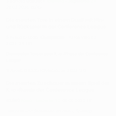
3
Bartosz Mazurek (
Fiorentina -
Jagiellonia
2:4
,
26.02.2026, KoPo)
Die meisten Tore in einem Duell mit Hin-
und Rückspiel in der Conference League
5
Ayoub El Kaabi (
Olympiacos
- Aston Villa 6:2,
2023/24, HF)
Die meisten Tore in einer K.-o.-Phase der Conference
League
11
Ayoub El Kaabi (Olympiacos, 2023/24)
Die meisten Zuschauer in einem Spiel der
K.-o.-Runde der Conference League
63.940
Roma - Leicester 1:0
, 05.05.2022, HF
*Rekorde und Statistiken ab dem 1. Spieltag