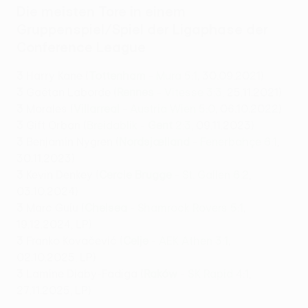
Die meisten Tore in einem
Gruppenspiel/Spiel der Ligaphase der
Conference League
3
Harry Kane (
Tottenham
- Mura 5:1
, 30.09.2021)
3
Gaëtan Laborde (
Rennes
- Vitesse 3:3
, 25.11.2021)
3
Morales (
Villarreal
- Austria Wien 5:0
, 06.10.2022)
3
Gift Orban (
Breidablik -
Gent
2:3
, 09.11.2023)
3
Benjamin Nygren (
Nordsjælland
- Fenerbahçe 6:1
,
30.11.2023)
3
Kevin Denkey (
Cercle Brugge
- St. Gallen 6:2
,
03.10.2024)
3
Marc Guiu (
Chelsea
- Shamrock Rovers 5:1
,
19.12.2024, LP)
3
Franko Kovačević (
Celje
- AEK Athen 3:1
,
02.10.2025, LP)
3
Lamine Diaby-Fadiga (
Raków
- SK Rapid 4:1
,
27.11.2025, LP)