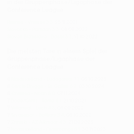
in der Gruppenphase/Ligaphase der
Conference League
Rennes - Vitesse 3:3
, 25.11.2021
Slovácko - Partizan 3:3
, 08.09.2022
Slovan Bratislava - Basel 3:3
, 13.10.2022
Die meisten Tore in einem Spiel der
Gruppenphase/Ligaphase der
Conference League
8
Nordsjælland - Ludogorets 7:1
, 05.10.2023
8
Cercle Brugge - St. Gallen 6:2
, 03.10.2024
8
Chelsea - Noah 8:0
, 07.11.2024
7
Bodø/Glimt - Roma 6:1
, 21.10.2021
7
Villarreal - Lech 4:3
, 08.09.2022
7
Sivasspor - Ballkani 3:4
, 06.10.2022
7
Zrinjski - AZ Alkmaar 4:3
, 21.09.2023
7
Nordsjælland - Fenerbahçe 6:1
, 30.11.2023