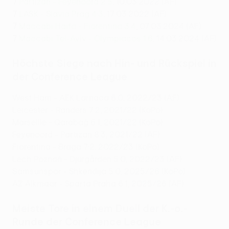
7
Partizan - Feyenoord 2:5
, 10.03.2022 (AF)
7
LASK - Slavia Prag 4:3
, 17.03.2022 (AF)
7
Maccabi Haifa - Fiorentina 3:4
, 07.03.2024 (AF)
7
Maccabi Tel-Aviv - Olympiacos 1:6
, 14.03.2024 (AF)
Höchste Siege nach Hin- und Rückspiel in
der Conference League
West Ham - AEK Larnaca 6:0, 2022/23 (AF)
Leicester - Randers 7:2, 2021/22 (KoPo)
Marseille - Qarabağ 6:1, 2021/22 (KoPo)
Feyenoord - Partizan 8:3, 2021/22 (AF)
Fiorentina - Braga 7:2, 2022/23 (KoPo)
Lech Poznań - Djurgården 5:0, 2022/23 (AF)
Samsunspor - Shkëndija 5:0, 2025/26 (KoPo)
AZ Alkmaar - Sparta Praha 6:1, 2025/26 (AF)
Meiste Tore in einem Duell der K.-o.-
Runde der Conference League