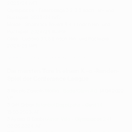
2023/24 (VF)
Olympiacos - Fenerbahçe 3:2, 3:3 nach Hin- und
Rückspiel, 2023/24 (VF)
Molde - Shamrock Rovers 5:4, 1:1 nach Hin- und
Rückspiel, 2024/25 (KoPo)
Celje - Lugano 3:1, 5:5 nach Hin- und Rückspiel,
2024/25 (AF)
Highlights: PAOK - Midtjylland 2:1 n.V. (5:3 i.E.)
Die meisten Tore in einem K.-o.-Runden-
Spiel der Conference League
3
Nicolò Zaniolo (
Roma
- Bodø/Glimt 4:0
, 14.04.2022,
VF
3
Gift Orban (
İstanbul Başakşehir -
Gent
1:4
,
15.03.2023, AF
3
Ayoub El Kaabi (
Aston Villa -
Olympiacos
2:4
),
02.05.2024, AF