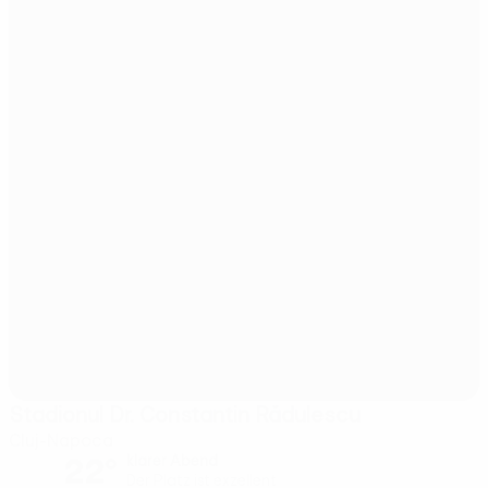
Stadionul Dr. Constantin Rădulescu
Cluj-Napoca
22°
klarer Abend
Der Platz ist exzellent