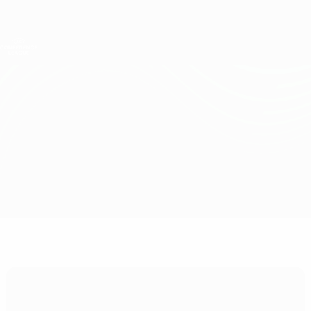
Direkt
zum
Hauptinhalt
UEFA Conference League
Erhalten
Live-Ergebnisse &amp; Statistiken
UEFA Conference League
CFR Cluj vs Häcken
Überblick
Updates
Infos zum Spiel