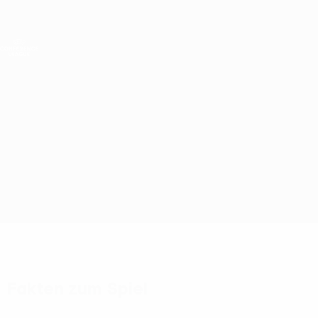
Direkt
zum
Hauptinhalt
UEFA Conference League
Live-Ergebnisse &amp; Statistiken
UEFA Conference League
CFR Cluj vs Häcken
Überblick
Updates
Infos zum Spiel
Fakten zum Spiel