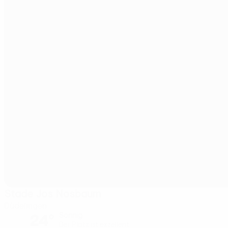
Stade Jos Nosbaum
Düdelingen
24°
Sonnig
Der Platz ist exzellent