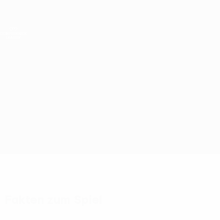
Direkt
zum
Hauptinhalt
UEFA Conference League
Live-Ergebnisse &amp; Statistiken
UEFA Conference League
Diddeleng vs St. Patrick's
Überblick
Updates
Infos zum Spiel
Fakten zum Spiel