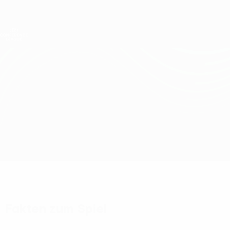
Direkt
zum
Hauptinhalt
UEFA Conference League
Erhalten
Live-Ergebnisse &amp; Statistiken
UEFA Conference League
Lech Poznań vs Villarreal
Überblick
Updates
Infos zum Spiel
Fakten zum Spiel