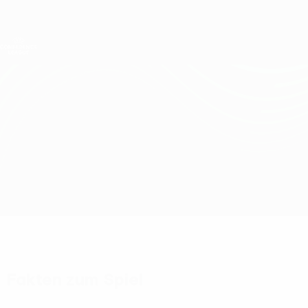
Direkt
zum
Hauptinhalt
UEFA Conference League
Erhalten
Live-Ergebnisse &amp; Statistiken
UEFA Conference League
Lech Poznań vs Villarreal
Überblick
Updates
Infos zum Spiel
Fakten zum Spiel