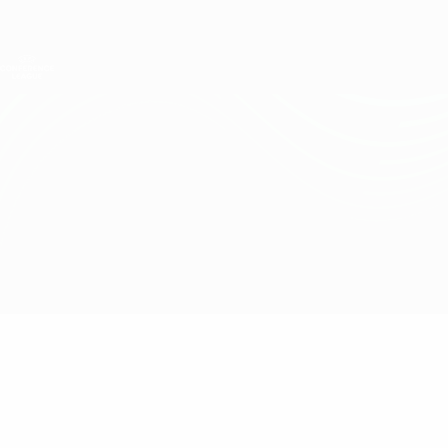
Direkt
zum
Hauptinhalt
UEFA Conference League
Erhalten
Live-Ergebnisse &amp; Statistiken
UEFA Conference League
Lech Poznań vs Villarreal
Überblick
Updates
Infos zum Spiel