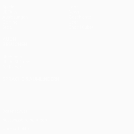
Spiele
Teams
UEFA.tv
News
Auslosungen
Geschichte
Gaming
Über
Stat.
Shop (Klubs)
AUCH
BESUCHEN
UEFA.com
UEFA-Stiftung
für Kinder
SPRACHE &AUML;NDERN
Deutsch
English
Français
Deutsch
Русский
Español
Italiano
Português
Datenschutz
Nutzungsbedingungen
Cookie-Politik