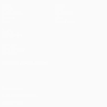
Spiele
Teams
UEFA.tv
News
Auslosungen
Geschichte
Gaming
Über
Stat.
Shop (Klubs)
AUCH
BESUCHEN
UEFA.com
UEFA-Stiftung
für Kinder
SPRACHE &AUML;NDERN
Deutsch
English
Français
Deutsch
Русский
Español
Italiano
Português
Datenschutz
Nutzungsbedingungen
Cookie-Politik