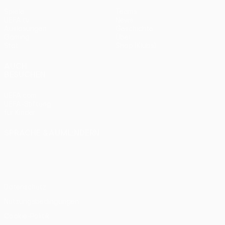
Spiele
Teams
UEFA.tv
News
Auslosungen
Geschichte
Gaming
Über
Stat.
Shop (Klubs)
AUCH
BESUCHEN
UEFA.com
UEFA-Stiftung
für Kinder
SPRACHE &AUML;NDERN
Deutsch
English
Français
Deutsch
Русский
Español
Italiano
Português
Datenschutz
Nutzungsbedingungen
Cookie-Politik