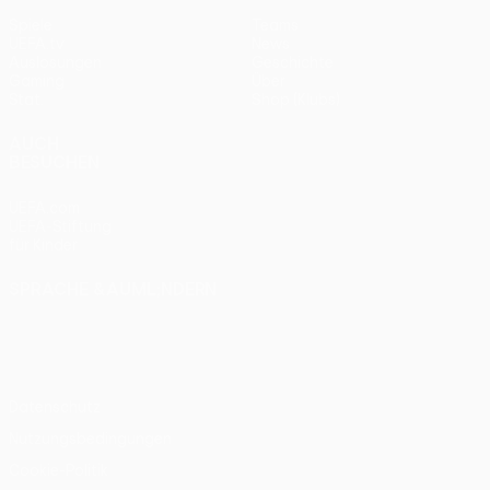
Spiele
Teams
UEFA.tv
News
Auslosungen
Geschichte
Gaming
Über
Stat.
Shop (Klubs)
AUCH
BESUCHEN
UEFA.com
UEFA-Stiftung
für Kinder
SPRACHE &AUML;NDERN
Deutsch
English
Français
Deutsch
Русский
Español
Italiano
Português
Datenschutz
Nutzungsbedingungen
Cookie-Politik