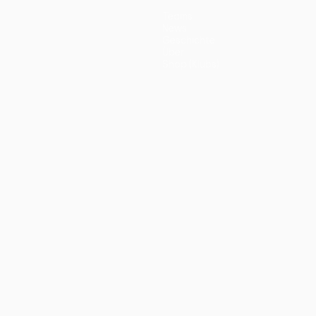
Teams
News
Geschichte
Über
Shop (Klubs)
ano
Português