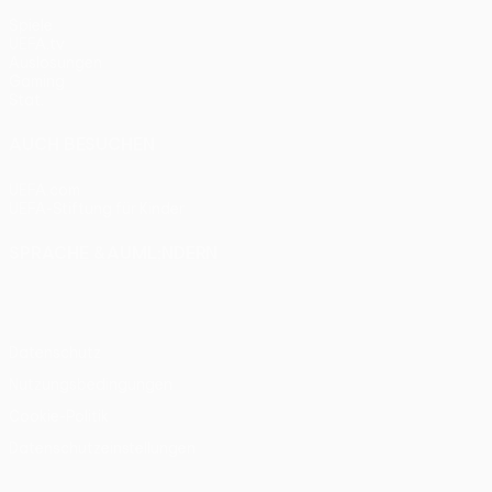
Spiele
UEFA.tv
Auslosungen
Gaming
Stat.
AUCH BESUCHEN
UEFA.com
UEFA-Stiftung für Kinder
SPRACHE &AUML;NDERN
Deutsch
English
Français
Deutsch
Русский
Español
Itali
Datenschutz
Nutzungsbedingungen
Cookie-Politik
Datenschutzeinstellungen