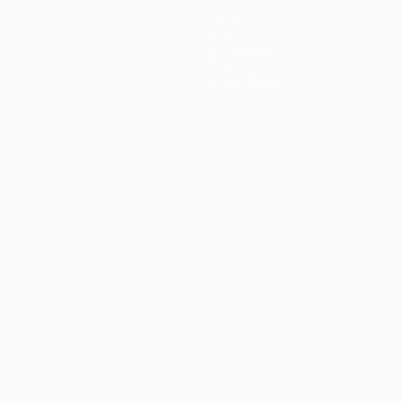
Teams
News
Geschichte
Über
Shop (Klubs)
ano
Português