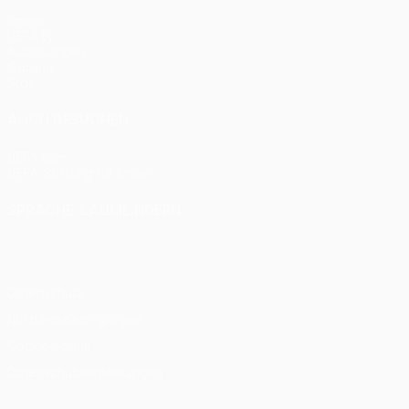
Spiele
UEFA.tv
Auslosungen
Gaming
Stat.
AUCH BESUCHEN
UEFA.com
UEFA-Stiftung für Kinder
SPRACHE &AUML;NDERN
Deutsch
English
Français
Deutsch
Русский
Español
Itali
Datenschutz
Nutzungsbedingungen
Cookie-Politik
Datenschutzeinstellungen