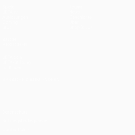
Spiele
Teams
UEFA.tv
News
Auslosungen
Geschichte
Gaming
Über
Stat.
Shop (Klubs)
AUCH
BESUCHEN
UEFA.com
UEFA-Stiftung
für Kinder
SPRACHE &AUML;NDERN
Deutsch
English
Français
Deutsch
Русский
Español
Italiano
Português
Datenschutz
Nutzungsbedingungen
Cookie-Politik