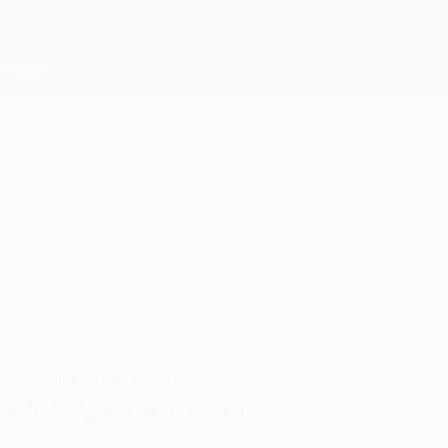
Direkt
zum
Hauptinhalt
UEFA Conference League
Erhalten
Live-Ergebnisse &amp; Statistiken
UEFA Conference League
ANTE MATEJ
Ante Matej Jurić Stat. 2026/27
JURIĆ
Rijeka
Überblick
Statistiken
Spiele
Wichtige Statistiken
1
21