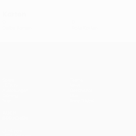
Karten
0
0
Gelbe Karten
Rote Karten
UEFA Conference League
Spiele
Teams
UEFA.tv
News
Auslosungen
Geschichte
Gaming
Über
Stat.
Shop (Klubs)
AUCH
BESUCHEN
UEFA.com