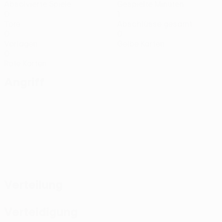
Absolvierte Spiele
Gespielte Minuten
0
1
Tore
Abschlüsse gesamt
0
0
Vorlagen
Gelbe Karten
0
Rote Karten
Angriff
Verteilung
Verteidigung