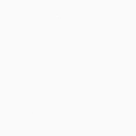
UEFA-Stiftung
für Kinder
SPRACHE &AUML;NDERN
Deutsch
English
Français
Deutsch
Русский
Español
Italiano
Português
Datenschutz
Nutzungsbedingungen
Cookie-Politik
Datenschutzeinstellungen
© 1998-2026 UEFA. Alle Rechte vorbehalten
Der Name UEFA, das UEFA-Logo und alle Marken von UEFA-
Wettbewerben sind geschützte Marken und/oder von der UEFA
urheberrechtlich geschützt. Sie dürfen nicht für kommerzielle
Zwecke verwendet werden. Mit der Verwendung von UEFA.com
erklären Sie sich mit den Nutzungsbedingungen und der
Datenschutzpolitik für die Website einverstanden.