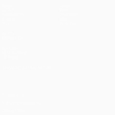
Spiele
Teams
UEFA.tv
News
Auslosungen
Geschichte
Gaming
Über
Stat.
Shop (Klubs)
AUCH
BESUCHEN
UEFA.com
UEFA-Stiftung
für Kinder
SPRACHE &AUML;NDERN
Deutsch
English
Français
Deutsch
Русский
Español
Italiano
Português
Datenschutz
Nutzungsbedingungen
Cookie-Politik