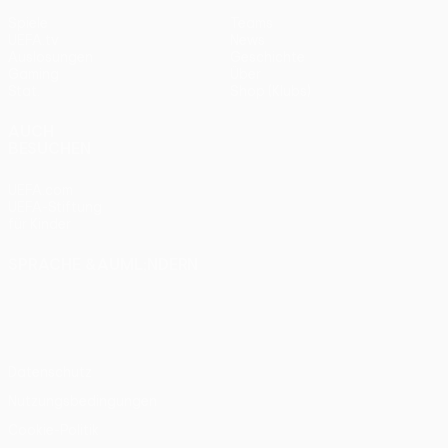
Spiele
Teams
UEFA.tv
News
Auslosungen
Geschichte
Gaming
Über
Stat.
Shop (Klubs)
AUCH
BESUCHEN
UEFA.com
UEFA-Stiftung
für Kinder
SPRACHE &AUML;NDERN
Deutsch
English
Français
Deutsch
Русский
Español
Italiano
Português
Datenschutz
Nutzungsbedingungen
Cookie-Politik