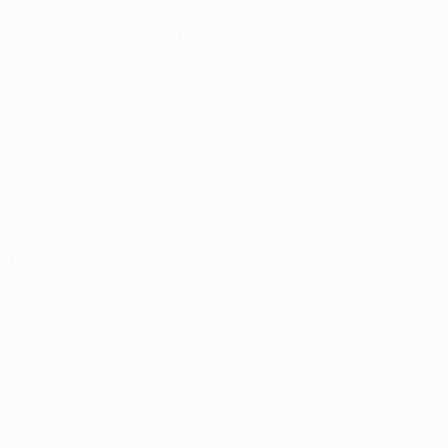
Nächstes Spiel
UEFA Conference League
Do 13 Aug. 2026
· Dritte Qualifi
Wichtige Statistiken
2
Absolvierte Spiele
0
Tore
0
Gelbe Karten