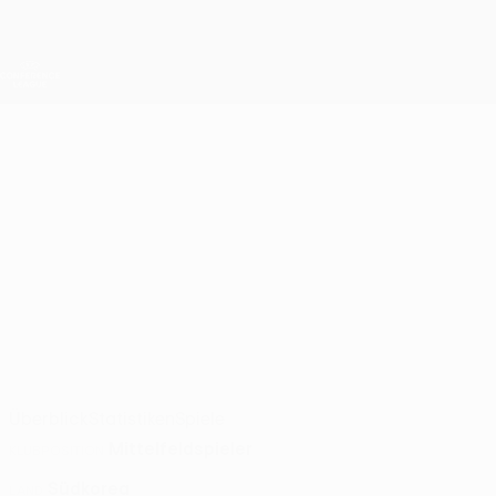
Direkt
zum
Hauptinhalt
UEFA Conference League
Live-Ergebnisse &amp; Statistiken
UEFA Conference League
KANG HEE
Kang Hee Lee Stat. 2026/27
LEE
Austria Wien
Überblick
Statistiken
Spiele
Mittelfeldspieler
KLUBPOSITION
Südkorea
LAND