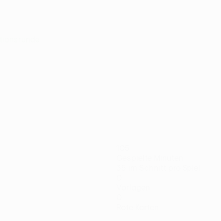
kationsrunde
105
Gespielte Minuten
35 im Schnitt pro Spiel
0
Vorlagen
0
Rote Karten