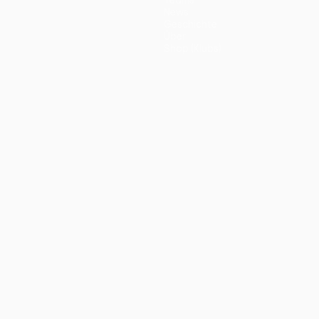
Teams
News
Geschichte
Über
Shop (Klubs)
ano
Português