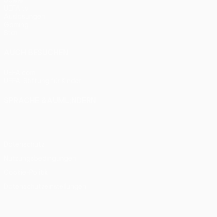
Spiele
UEFA.tv
Auslosungen
Gaming
Stat.
AUCH BESUCHEN
UEFA.com
UEFA-Stiftung für Kinder
SPRACHE &AUML;NDERN
Deutsch
English
Français
Deutsch
Русский
Español
Itali
Datenschutz
Nutzungsbedingungen
Cookie-Politik
Datenschutzeinstellungen