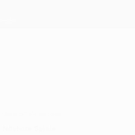
Direkt
zum
Hauptinhalt
UEFA Conference League
Live-Ergebnisse &amp; Statistiken
UEFA Conference League
LEONEL MONTAN
Leonel Montano Stat. 2026/27
HJK
Überblick
Statistiken
Spiele
Nächste Spiele