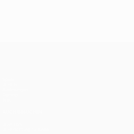
UEFA Conference League
Spiele
UEFA.tv
Auslosungen
Gaming
Stat.
AUCH BESUCHEN
UEFA.com
UEFA-Stiftung für Kinder