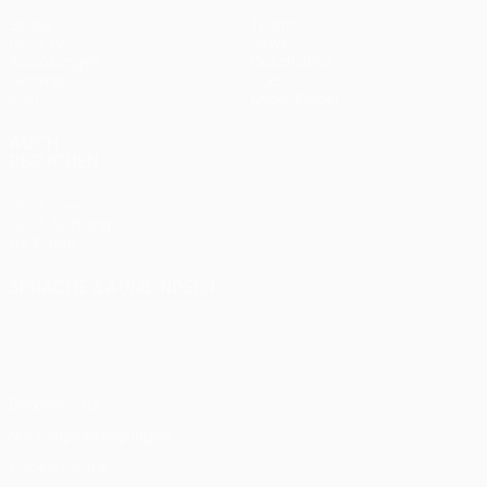
Spiele
Teams
UEFA.tv
News
Auslosungen
Geschichte
Gaming
Über
Stat.
Shop (Klubs)
AUCH
BESUCHEN
UEFA.com
UEFA-Stiftung
für Kinder
SPRACHE &AUML;NDERN
Deutsch
English
Français
Deutsch
Русский
Español
Italiano
Português
Datenschutz
Nutzungsbedingungen
Cookie-Politik