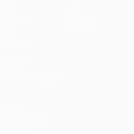
Spiele
Teams
UEFA.tv
News
Auslosungen
Geschichte
Gaming
Über
Stat.
Shop (Klubs)
AUCH
BESUCHEN
UEFA.com
UEFA-Stiftung
für Kinder
SPRACHE &AUML;NDERN
Deutsch
English
Français
Deutsch
Русский
Español
Italiano
Português
Datenschutz
Nutzungsbedingungen
Cookie-Politik