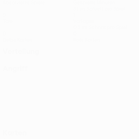
Absolvierte Spiele
Gespielte Minuten
81 im Schnitt pro Spiel
0
1
Tore
Vorlagen
0,5 im Schnitt pro Spiel
0
0
Gelbe Karten
Rote Karten
Verteilung
Angriff
Karten