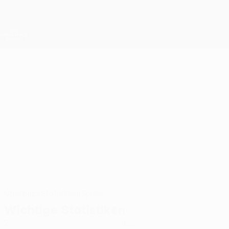
Direkt
zum
Hauptinhalt
UEFA Conference League
Erhalten
Live-Ergebnisse &amp; Statistiken
UEFA Conference League
CAIO DANTAS
Caio Dantas Stat. 2026/27
Zimbru
Überblick
Statistiken
Spiele
Wichtige Statistiken
2
162