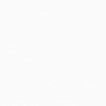
UEFA-Stiftung
für Kinder
SPRACHE &AUML;NDERN
Deutsch
English
Français
Deutsch
Русский
Español
Italiano
Português
Datenschutz
Nutzungsbedingungen
Cookie-Politik
Datenschutzeinstellungen
© 1998-2026 UEFA. Alle Rechte vorbehalten
Der Name UEFA, das UEFA-Logo und alle Marken von UEFA-
Wettbewerben sind geschützte Marken und/oder von der UEFA
urheberrechtlich geschützt. Sie dürfen nicht für kommerzielle
Zwecke verwendet werden. Mit der Verwendung von UEFA.com
erklären Sie sich mit den Nutzungsbedingungen und der
Datenschutzpolitik für die Website einverstanden.