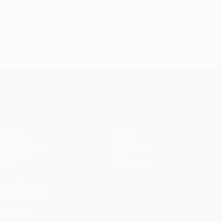
0
0
Gelbe Karten
Rote Karten
Verteidigung
UEFA Conference League
Spiele
Teams
UEFA.tv
News
Auslosungen
Geschichte
Gaming
Über
Stat.
Shop (Klubs)
AUCH
BESUCHEN
UEFA.com