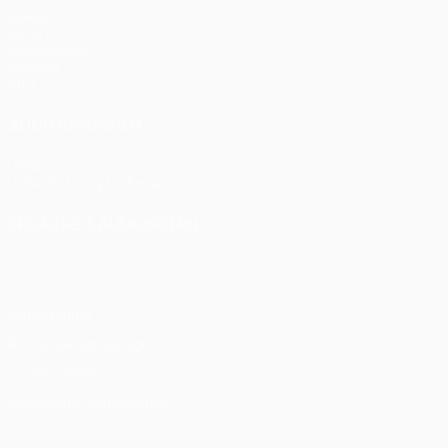
Spiele
UEFA.tv
Auslosungen
Gaming
Stat.
AUCH BESUCHEN
UEFA.com
UEFA-Stiftung für Kinder
SPRACHE &AUML;NDERN
Deutsch
English
Français
Deutsch
Русский
Español
Itali
Datenschutz
Nutzungsbedingungen
Cookie-Politik
Datenschutzeinstellungen