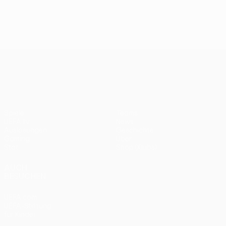
UEFA Conference League
Spiele
Teams
UEFA.tv
News
Auslosungen
Geschichte
Gaming
Über
Stat.
Shop (Klubs)
AUCH
BESUCHEN
UEFA.com
UEFA-Stiftung
für Kinder