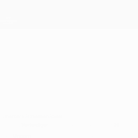
Direkt
zum
Hauptinhalt
UEFA Conference League
Erhalten
Live-Ergebnisse &amp; Statistiken
UEFA Conference League
MILÁN
Milán Szekszárdi Stat. 2026/27
SZEKSZÁRDI
Paksi
Überblick
Statistiken
Spiele
Verteidiger
26
POSITION
KLUB-RÜCKENNUMMER
Ungarn
LAND
GEBURTSDATUM