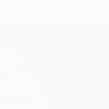
UEFA Conference League
Spiele
UEFA.tv
Auslosungen
Gaming
Stat.
AUCH BESUCHEN
UEFA.com
UEFA-Stiftung für Kinder
SPRACHE &AUML;NDERN