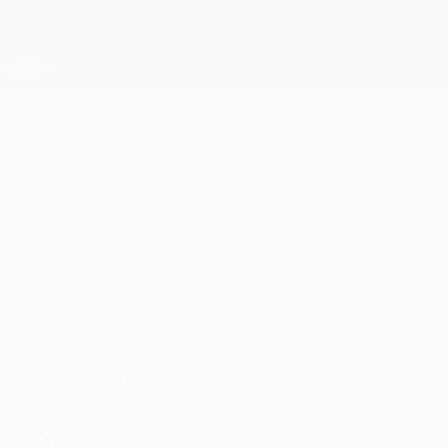
Direkt
zum
Hauptinhalt
UEFA Conference League
Live-Ergebnisse &amp; Statistiken
UEFA Conference League
DANILO
Danilo Radošević Stat. 2026/27
RADOŠEVIĆ
Dečić
Überblick
Statistiken
Spiele
Torhüter
POSITION
Montenegro
LAND