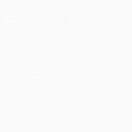
Spiele
Teams
UEFA.tv
News
Auslosungen
Geschichte
Gaming
Über
Stat.
Shop (Klubs)
AUCH
BESUCHEN
UEFA.com
UEFA-Stiftung
für Kinder
SPRACHE &AUML;NDERN
Deutsch
English
Français
Deutsch
Русский
Español
Italiano
Português
Datenschutz
Nutzungsbedingungen
Cookie-Politik