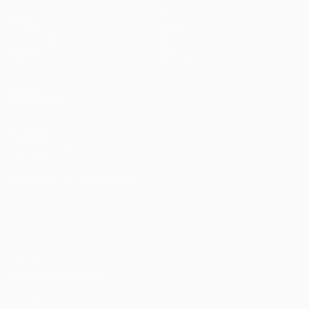
Spiele
Teams
UEFA.tv
News
Auslosungen
Geschichte
Gaming
Über
Stat.
Shop (Klubs)
AUCH
BESUCHEN
UEFA.com
UEFA-Stiftung
für Kinder
SPRACHE &AUML;NDERN
Deutsch
English
Français
Deutsch
Русский
Español
Italiano
Português
Datenschutz
Nutzungsbedingungen
Cookie-Politik