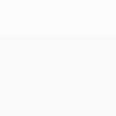
0
Rote Karten
Teams
News
Geschichte
Über
Shop (Klubs)