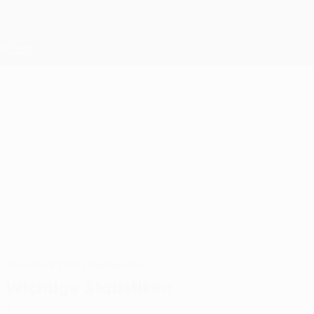
Direkt
zum
Hauptinhalt
UEFA Conference League
Live-Ergebnisse &amp; Statistiken
UEFA Conference League
WALDO RUBIO
Waldo Rubio Stat. 2026/27
AEK Larnaca
Überblick
Statistiken
Spiele
Wichtige Statistiken
1