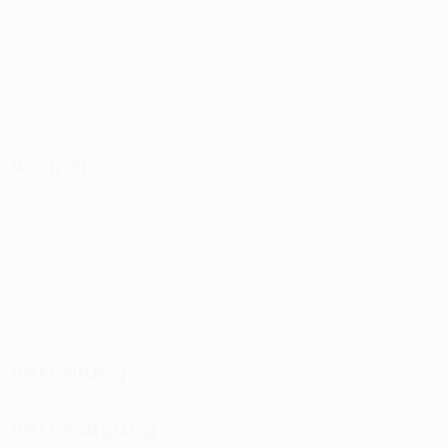
Absolvierte Spiele
0
Tore
0
Vorlagen
0
Rote Karten
Angriff
Verteilung
Verteidigung