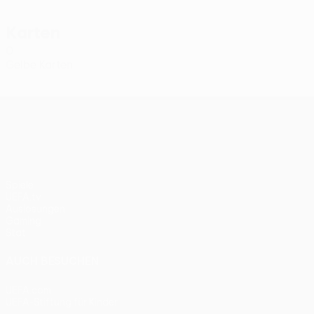
Karten
0
Gelbe Karten
UEFA Conference League
Spiele
UEFA.tv
Auslosungen
Gaming
Stat.
AUCH BESUCHEN
UEFA.com
UEFA-Stiftung für Kinder