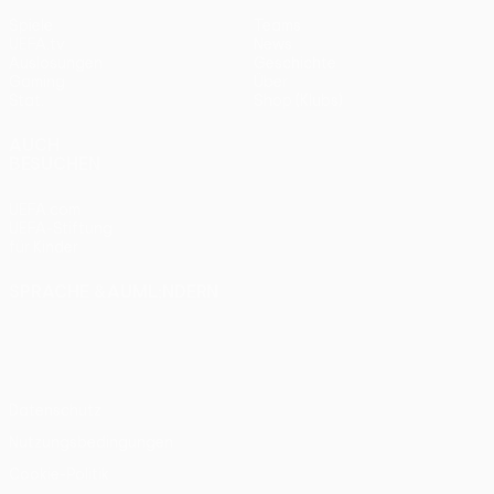
Spiele
Teams
UEFA.tv
News
Auslosungen
Geschichte
Gaming
Über
Stat.
Shop (Klubs)
AUCH
BESUCHEN
UEFA.com
UEFA-Stiftung
für Kinder
SPRACHE &AUML;NDERN
Deutsch
English
Français
Deutsch
Русский
Español
Italiano
Português
Datenschutz
Nutzungsbedingungen
Cookie-Politik