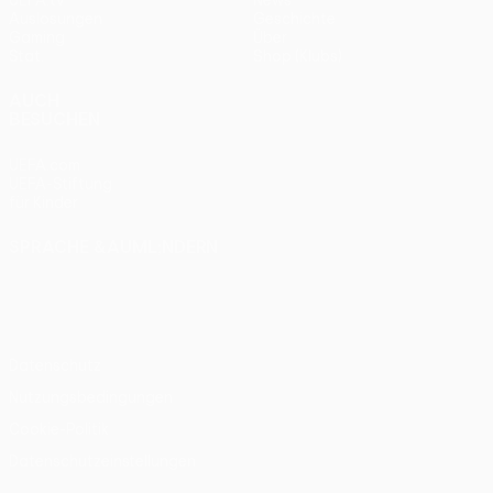
UEFA.tv
News
Auslosungen
Geschichte
Gaming
Über
Stat.
Shop (Klubs)
AUCH
BESUCHEN
UEFA.com
UEFA-Stiftung
für Kinder
SPRACHE &AUML;NDERN
Deutsch
English
Français
Deutsch
Русский
Español
Italiano
Português
Datenschutz
Nutzungsbedingungen
Cookie-Politik
Datenschutzeinstellungen