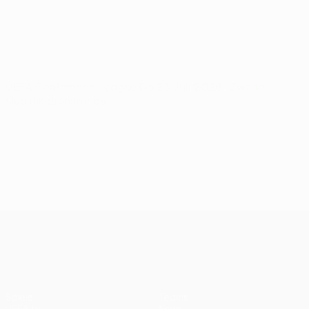
UEFA Conference League
Do 23 Juli 2026
· Zweite
Qualifikationsrunde
UEFA Conference League
Spiele
Teams