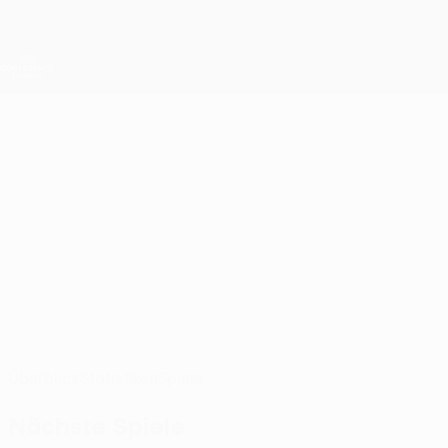
Direkt
zum
Hauptinhalt
UEFA Conference League
Erhalten
Live-Ergebnisse &amp; Statistiken
UEFA Conference League
MICHAEL
Michael Ameyaw Stat. 2026/27
AMEYAW
Raków
Polen
Überblick
Statistiken
Spiele
Nächste Spiele