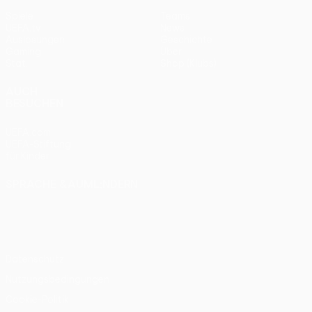
Spiele
Teams
UEFA.tv
News
Auslosungen
Geschichte
Gaming
Über
Stat.
Shop (Klubs)
AUCH
BESUCHEN
UEFA.com
UEFA-Stiftung
für Kinder
SPRACHE &AUML;NDERN
Deutsch
English
Français
Deutsch
Русский
Español
Italiano
Português
Datenschutz
Nutzungsbedingungen
Cookie-Politik