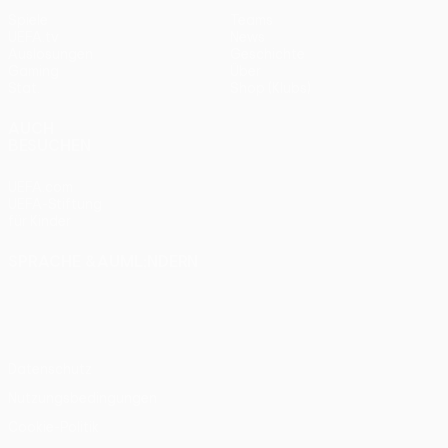
Spiele
Teams
UEFA.tv
News
Auslosungen
Geschichte
Gaming
Über
Stat.
Shop (Klubs)
AUCH
BESUCHEN
UEFA.com
UEFA-Stiftung
für Kinder
SPRACHE &AUML;NDERN
Deutsch
English
Français
Deutsch
Русский
Español
Italiano
Português
Datenschutz
Nutzungsbedingungen
Cookie-Politik