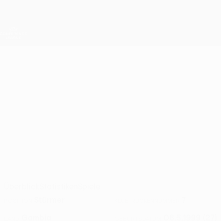
Direkt
zum
Hauptinhalt
UEFA Conference League
Erhalten
Live-Ergebnisse &amp; Statistiken
UEFA Conference League
ABDOULIE
Abdoulie Sanyang Stat. 2026/27
SANYANG
Hajduk Split
Überblick
Statistiken
Spiele
Stürmer
7
POSITION
KLUB-RÜCKENNUMMER
Gambia
08.5.1999 (27)
LAND
GEBURTSDATUM