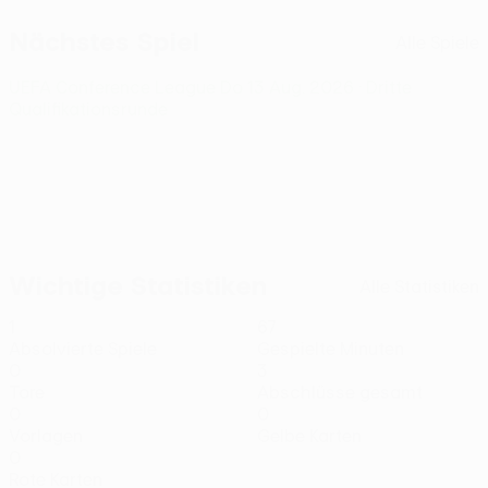
Nächstes Spiel
Alle Spiele
UEFA Conference League
Do 13 Aug. 2026
· Dritte
Qualifikationsrunde
Wichtige Statistiken
Alle Statistiken
1
67
Absolvierte Spiele
Gespielte Minuten
0
3
Tore
Abschlüsse gesamt
0
0
Vorlagen
Gelbe Karten
0
Rote Karten