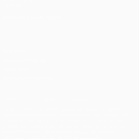
UEFA-Stiftung
für Kinder
SPRACHE &AUML;NDERN
Deutsch
English
Français
Deutsch
Русский
Español
Italiano
Português
Datenschutz
Nutzungsbedingungen
Cookie-Politik
Datenschutzeinstellungen
© 1998-2026 UEFA. Alle Rechte vorbehalten
Der Name UEFA, das UEFA-Logo und alle Marken von UEFA-
Wettbewerben sind geschützte Marken und/oder von der UEFA
urheberrechtlich geschützt. Sie dürfen nicht für kommerzielle
Zwecke verwendet werden. Mit der Verwendung von UEFA.com
erklären Sie sich mit den Nutzungsbedingungen und der
Datenschutzpolitik für die Website einverstanden.