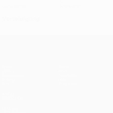
1
0
Gelbe Karten
Rote Karten
Verteidigung
UEFA Conference League
Spiele
Teams
UEFA.tv
News
Auslosungen
Geschichte
Gaming
Über
Stat.
Shop (Klubs)
AUCH
BESUCHEN
UEFA.com