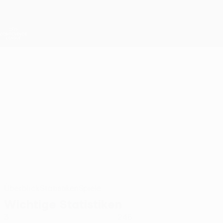
Direkt
zum
Hauptinhalt
UEFA Conference League
Erhalten
Live-Ergebnisse &amp; Statistiken
UEFA Conference League
TAKUTO
Takuto Oshima Stat. 2026/27
OSHIMA
Noah
Überblick
Statistiken
Spiele
Wichtige Statistiken
3
246