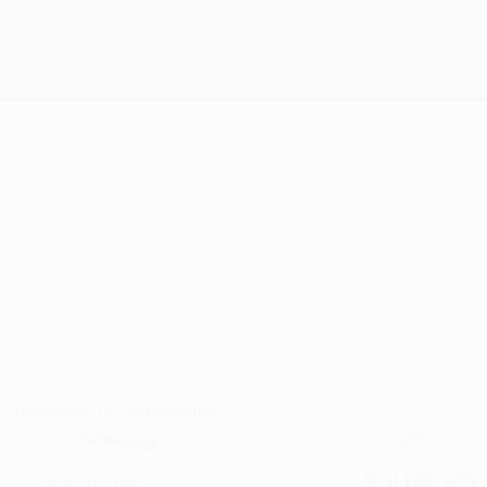
Direkt
zum
Hauptinhalt
UEFA Conference League
Erhalten
Live-Ergebnisse &amp; Statistiken
UEFA Conference League
ALEN
Alen Agovic Stat. 2026/27
AGOVIC
UNA Strassen
Überblick
Statistiken
Spiele
Verteidiger
20
POSITION
KLUB-RÜCKENNUMMER
Luxemburg
28.11.1997 (28)
LAND
GEBURTSDATUM