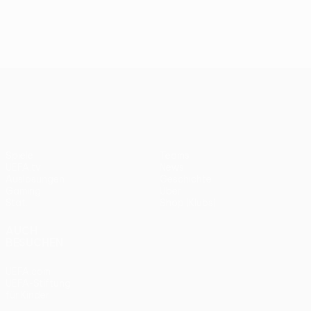
UEFA Conference League
Spiele
Teams
UEFA.tv
News
Auslosungen
Geschichte
Gaming
Über
Stat.
Shop (Klubs)
AUCH
BESUCHEN
UEFA.com
UEFA-Stiftung
für Kinder