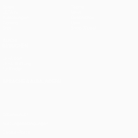
Spiele
Teams
UEFA.tv
News
Auslosungen
Geschichte
Gaming
Über
Stat.
Shop (Klubs)
AUCH
BESUCHEN
UEFA.com
UEFA-Stiftung
für Kinder
SPRACHE &AUML;NDERN
Deutsch
English
Français
Deutsch
Русский
Español
Italiano
Português
Datenschutz
Nutzungsbedingungen
Cookie-Politik