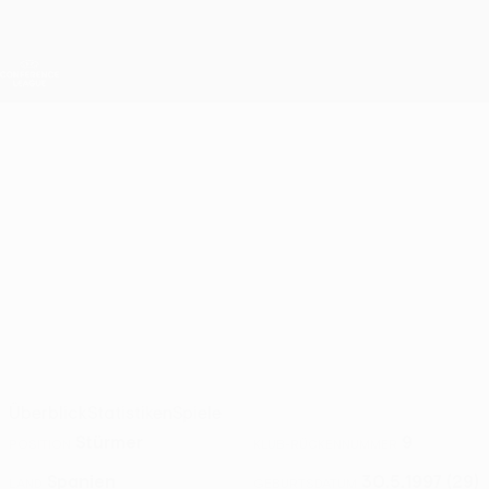
Direkt
zum
Hauptinhalt
UEFA Conference League
Erhalten
Live-Ergebnisse &amp; Statistiken
UEFA Conference League
PEDRA
Pedra Muñoz Stat. 2026/27
MUÑOZ
FC Santa Coloma
Überblick
Statistiken
Spiele
Stürmer
9
POSITION
KLUB-RÜCKENNUMMER
Spanien
30.5.1997 (29)
LAND
GEBURTSDATUM