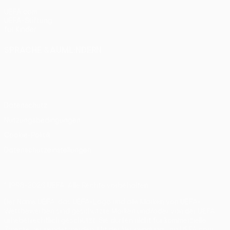
UEFA.com
UEFA-Stiftung
für Kinder
SPRACHE &AUML;NDERN
Deutsch
English
Français
Deutsch
Русский
Español
Italiano
Português
Datenschutz
Nutzungsbedingungen
Cookie-Politik
Datenschutzeinstellungen
© 1998-2026 UEFA. Alle Rechte vorbehalten
Der Name UEFA, das UEFA-Logo und alle Marken von UEFA-
Wettbewerben sind geschützte Marken und/oder von der UEFA
urheberrechtlich geschützt. Sie dürfen nicht für kommerzielle
Zwecke verwendet werden. Mit der Verwendung von UEFA.com