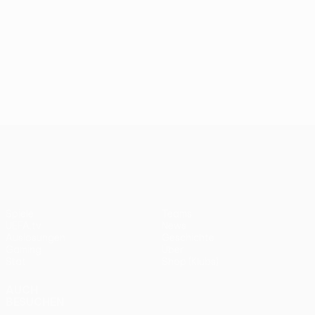
UEFA Conference League
Spiele
Teams
UEFA.tv
News
Auslosungen
Geschichte
Gaming
Über
Stat.
Shop (Klubs)
AUCH
BESUCHEN