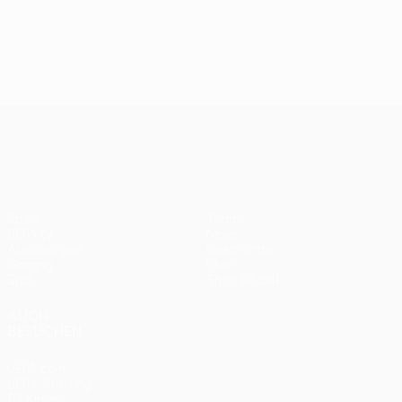
UEFA Conference League
Spiele
Teams
UEFA.tv
News
Auslosungen
Geschichte
Gaming
Über
Stat.
Shop (Klubs)
AUCH
BESUCHEN
UEFA.com
UEFA-Stiftung
für Kinder