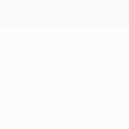
Direkt
zum
Hauptinhalt
UEFA Conference League
Erhalten
Live-Ergebnisse &amp; Statistiken
UEFA Conference League
LEANDRO
Leandro Borges Stat. 2026/27
BORGES
Differdange
Überblick
Statistiken
Spiele
Mittelfeldspieler
77
POSITION
KLUB-RÜCKENNUMMER
Brasilien
LAND
GEBURTSDATUM