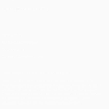
SPRACHE &AUML;NDERN
Deutsch
English
Français
Deutsch
Русский
Español
Italiano
Português
Datenschutz
Nutzungsbedingungen
Cookie-Politik
Datenschutzeinstellungen
© 1998-2026 UEFA. Alle Rechte vorbehalten
Der Name UEFA, das UEFA-Logo und alle Marken von UEFA-
Wettbewerben sind geschützte Marken und/oder von der UEFA
urheberrechtlich geschützt. Sie dürfen nicht für kommerzielle
Zwecke verwendet werden. Mit der Verwendung von UEFA.com
erklären Sie sich mit den Nutzungsbedingungen und der
Datenschutzpolitik für die Website einverstanden.