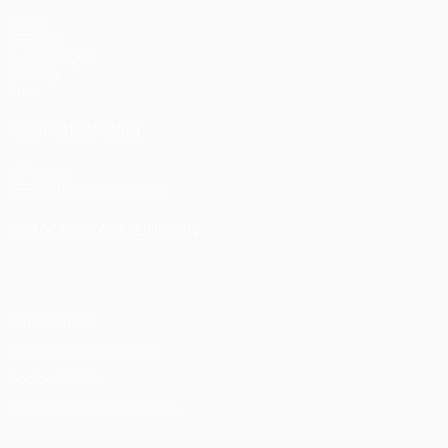
Spiele
UEFA.tv
Auslosungen
Gaming
Stat.
AUCH BESUCHEN
UEFA.com
UEFA-Stiftung für Kinder
SPRACHE &AUML;NDERN
Deutsch
English
Français
Deutsch
Русский
Español
Itali
Datenschutz
Nutzungsbedingungen
Cookie-Politik
Datenschutzeinstellungen