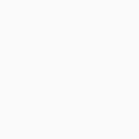
Teams
News
Geschichte
Über
Shop (Klubs)
ano
Português