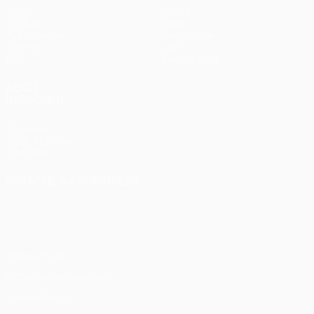
Spiele
Teams
UEFA.tv
News
Auslosungen
Geschichte
Gaming
Über
Stat.
Shop (Klubs)
AUCH
BESUCHEN
UEFA.com
UEFA-Stiftung
für Kinder
SPRACHE &AUML;NDERN
Deutsch
English
Français
Deutsch
Русский
Español
Italiano
Português
Datenschutz
Nutzungsbedingungen
Cookie-Politik