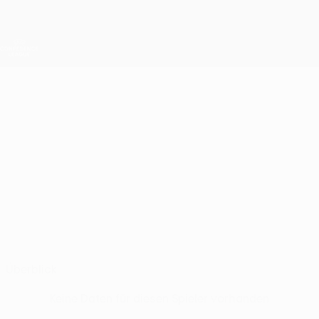
Direkt
zum
Hauptinhalt
UEFA Conference League
Erhalten
Live-Ergebnisse &amp; Statistiken
UEFA Conference League
NICHITA
Nichita Pavlenco Stat.
PAVLENCO
Sheriff
Moldawien
Überblick
Keine Daten für diesen Spieler vorhanden