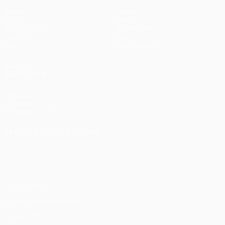
Spiele
Teams
UEFA.tv
News
Auslosungen
Geschichte
Gaming
Über
Stat.
Shop (Klubs)
AUCH
BESUCHEN
UEFA.com
UEFA-Stiftung
für Kinder
SPRACHE &AUML;NDERN
Deutsch
English
Français
Deutsch
Русский
Español
Italiano
Português
Datenschutz
Nutzungsbedingungen
Cookie-Politik