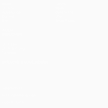
Spiele
Teams
UEFA.tv
News
Auslosungen
Geschichte
Gaming
Über
Stat.
Shop (Klubs)
AUCH
BESUCHEN
UEFA.com
UEFA-Stiftung
für Kinder
SPRACHE &AUML;NDERN
Deutsch
English
Français
Deutsch
Русский
Español
Italiano
Português
Datenschutz
Nutzungsbedingungen
Cookie-Politik