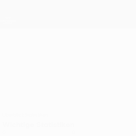
Direkt
zum
Hauptinhalt
UEFA Conference League
Erhalten
Live-Ergebnisse &amp; Statistiken
UEFA Conference League
KOBEI
Kobei Moore Stat. 2026/27
MOORE
Linfield
Überblick
Statistiken
Wichtige Statistiken
0
0