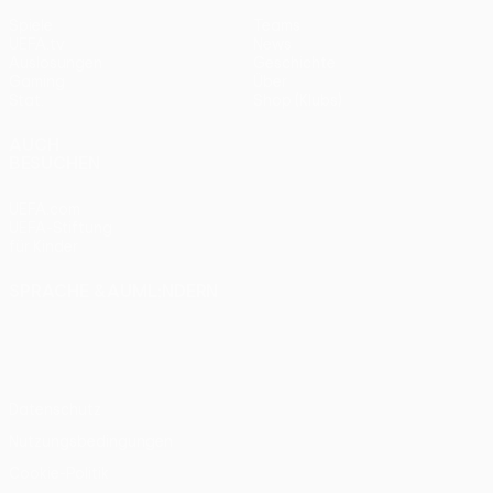
Spiele
Teams
UEFA.tv
News
Auslosungen
Geschichte
Gaming
Über
Stat.
Shop (Klubs)
AUCH
BESUCHEN
UEFA.com
UEFA-Stiftung
für Kinder
SPRACHE &AUML;NDERN
Deutsch
English
Français
Deutsch
Русский
Español
Italiano
Português
Datenschutz
Nutzungsbedingungen
Cookie-Politik