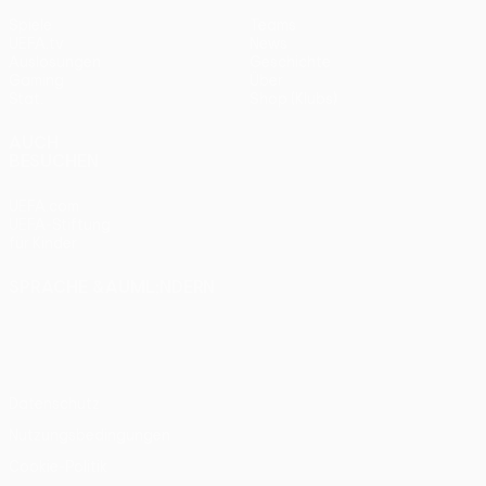
Spiele
Teams
UEFA.tv
News
Auslosungen
Geschichte
Gaming
Über
Stat.
Shop (Klubs)
AUCH
BESUCHEN
UEFA.com
UEFA-Stiftung
für Kinder
SPRACHE &AUML;NDERN
Deutsch
English
Français
Deutsch
Русский
Español
Italiano
Português
Datenschutz
Nutzungsbedingungen
Cookie-Politik